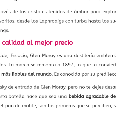
ravés de los cristales teñidos de ámbar para exp
voritos, desde los Laphroaigs con turba hasta los su
ings.
 calidad al mejor precio
ide, Escocia, Glen Moray es una destilería emblem
os. La marca se remonta a 1897, lo que la convier
y más fiables del mundo
. Es conocida por su predilec
isky de entrada de Glen Moray, pero no te dejes desa
sta botella hace que sea una
bebida agradable de
el pan de molde, son las primeras que se perciben, 
.