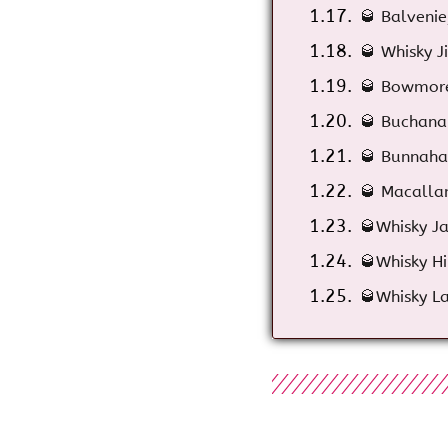
🥃 Balvenie
🥃 Whisky 
🥃 Bowmore
🥃 Buchanan
🥃 Bunnahab
🥃 Macalla
🥃Whisky Ja
🥃Whisky Hi
🥃Whisky La