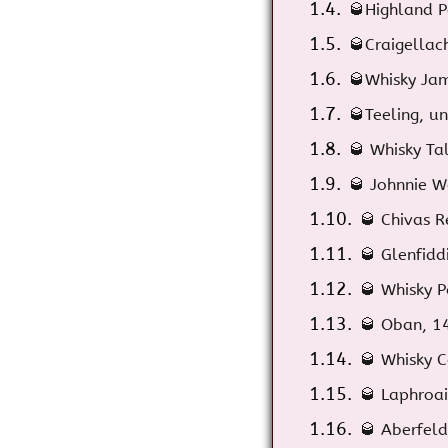
🥃Highland P
🥃Craigellac
🥃Whisky Jam
🥃Teeling, u
🥃 Whisky Tal
🥃 Johnnie W
🥃 Chivas R
🥃 Glenfidd
🥃 Whisky P
🥃 Oban, 1
🥃 Whisky C
🥃 Laphroa
🥃 Aberfeld