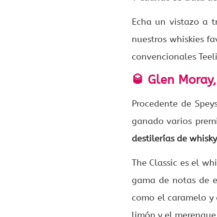
Echa un vistazo a t
nuestros whiskies fa
convencionales Teel
🥃
Glen Moray,
Procedente de Speys
ganado varios premi
destilerías de whisk
The Classic es el wh
gama de notas de e
como el caramelo y 
limón y el merengue