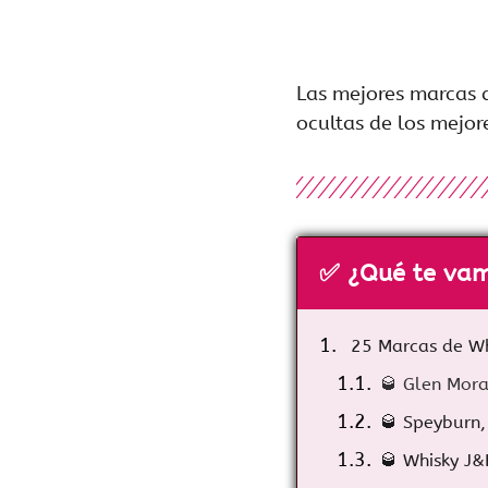
Las mejores marcas 
ocultas de los mejor
✅ ¿Qué te vam
25 Marcas de Wh
🥃 Glen Mora
🥃 Speyburn
🥃 Whisky J&