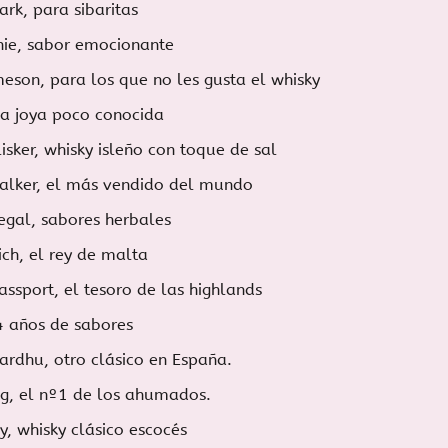
ark, para sibaritas
hie, sabor emocionante
eson, para los que no les gusta el whisky
na joya poco conocida
isker, whisky isleño con toque de sal
alker, el más vendido del mundo
egal, sabores herbales
ich, el rey de malta
assport, el tesoro de las highlands
4 años de sabores
ardhu, otro clásico en España.
ig, el nº1 de los ahumados.
y, whisky clásico escocés