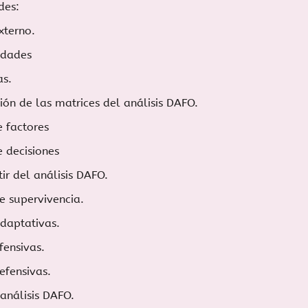
des:
xterno.
idades
s.
ión de las matrices del análisis DAFO.
e factores
e decisiones
tir del análisis DAFO.
de supervivencia.
Adaptativas.
fensivas.
efensivas.
análisis DAFO.